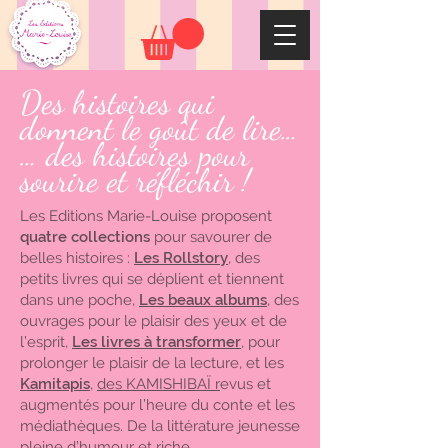
Des histoires qui
donnent le goût de lire…
… des histoires pour
sourire et réfléchir !
Les Editions Marie-Louise proposent
quatre collections
pour savourer de
belles histoires :
Les Rollstory
,
des
petits livres qui se déplient et tiennent
dans une poche,
Les beaux albums
,
des
ouvrages pour le plaisir des yeux et de
l’esprit,
Les livres à transformer
, pour
prolonger le plaisir de la lecture, et les
Kamitapis
,
des KAMISHIBAÏ r
evus et
augmentés pour l’heure du conte et les
médiathèques. De la littérature jeunesse
pleine d’humour et riche