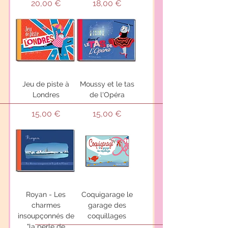
Prix
Prix
20,00 €
18,00 €
Jeu de piste à
Moussy et le tas
Londres
de l'Opéra
Prix
Prix
15,00 €
15,00 €
Royan - Les
Coquigarage le
charmes
garage des
insoupçonnés de
coquillages
"la perle de