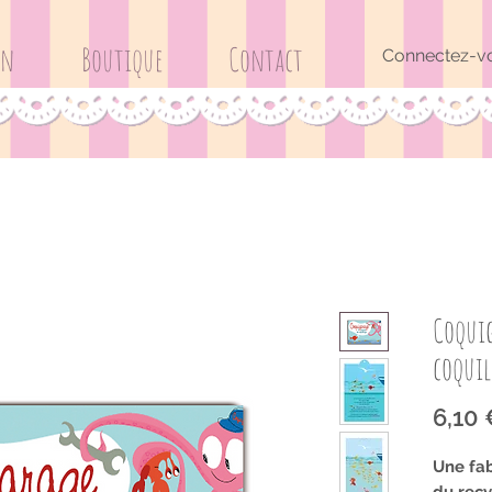
on
Boutique
Contact
Connectez-v
Coquig
coquil
6,10
Une fab