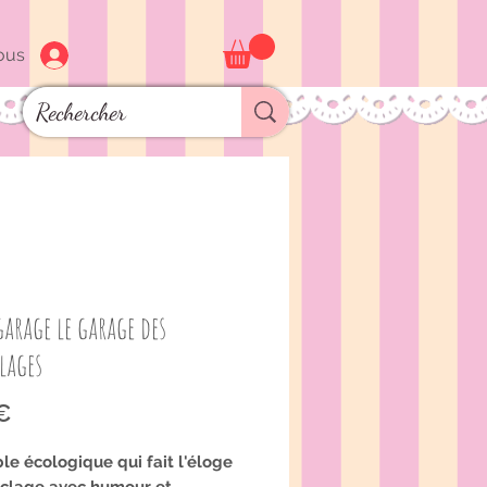
ous
arage le garage des
lages
Prix
 €
le écologique qui fait l'éloge