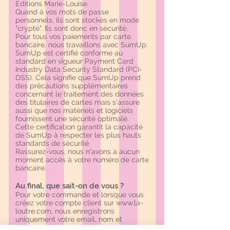
Editions Marie-Louise.
Quand à vos mots de passe
personnels, ils sont stockés en mode
"crypté". Ils sont donc en sécurité.
Pour tous vos paiements par carte
bancaire, nous travaillons avec SumUp.
SumUp est certifié conforme au
standard en vigueur Payment Card
Industry Data Security Standard (PCI-
DSS). Cela signifie que SumUp prend
des précautions supplémentaires
concernant le traitement des données
des titulaires de cartes mais s’assure
aussi que nos matériels et logiciels
fournissent une sécurité optimale.
Cette certification garantit la capacité
de SumUp à respecter les plus hauts
standards de sécurité.
Rassurez-vous, nous n'avons à aucun
moment accès à votre numéro de carte
bancaire.
Au final, que sait-on de vous ?
Pour votre commande et lorsque vous
créez votre compte client sur
www.la-
loutre.com
, nous enregistrons
uniquement votre email, nom et
prénom, adresse postale (facturation &