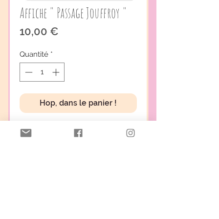
Affiche " Passage Jouffroy "
Prix
10,00 €
Quantité
*
Hop, dans le panier !
Affiche format 32x45 cm.
Imprimée et fabriquée en
France.
"
Conditions générales de vente
Mentions légales